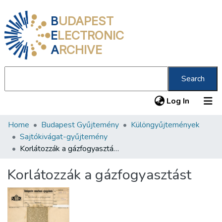
B
UDAPEST
E
LECTRONIC
A
RCHIVE
Search
(current
Log In
Home
Budapest Gyűjtemény
Különgyűjtemények
Communities & Collections
Sajtókivágat-gyűjtemény
All of DSpace
Korlátozzák a gázfogyasztást
Statistics
Korlátozzák a gázfogyasztást
About us