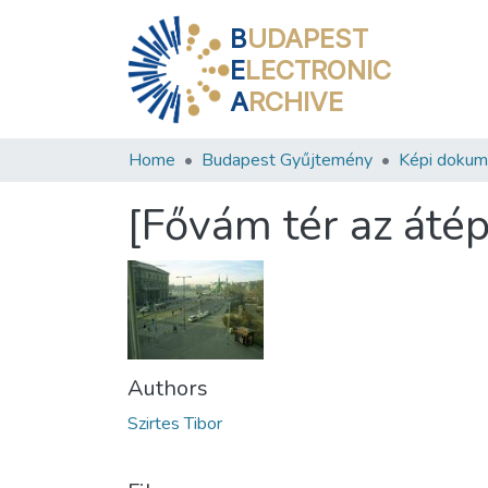
B
UDAPEST
E
LECTRONIC
A
RCHIVE
Home
Budapest Gyűjtemény
Képi doku
[Fővám tér az átép
Authors
Szirtes Tibor