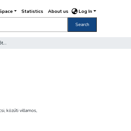
DSpace
Statistics
About us
Log In
Search
[Fővám tér az átépítés előtt]
si
,
közúti villamos
,