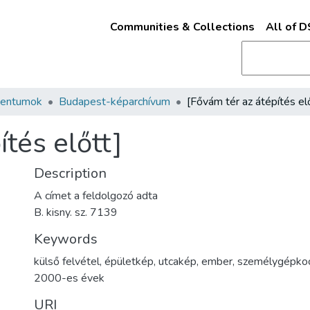
Communities & Collections
All of 
mentumok
Budapest-képarchívum
ítés előtt]
Description
A címet a feldolgozó adta
B. kisny. sz. 7139
Keywords
külső felvétel
,
épületkép
,
utcakép
,
ember
,
személygépkoc
2000-es évek
URI