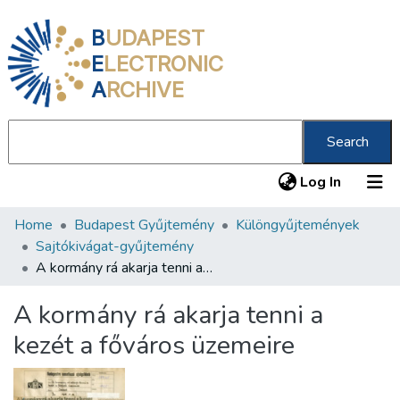
B
UDAPEST
E
LECTRONIC
A
RCHIVE
Search
(current
Log In
Home
Budapest Gyűjtemény
Különgyűjtemények
Communities & Collections
Sajtókivágat-gyűjtemény
All of DSpace
A kormány rá akarja tenni a kezét a főváros üzemeire
Statistics
A kormány rá akarja tenni a
About us
kezét a főváros üzemeire