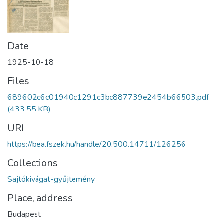
Date
1925-10-18
Files
689602c6c01940c1291c3bc887739e2454b66503.pdf
(433.55 KB)
URI
https://bea.fszek.hu/handle/20.500.14711/126256
Collections
Sajtókivágat-gyűjtemény
Place, address
Budapest