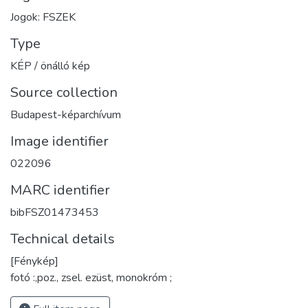
Jogok: FSZEK
Type
KÉP / önálló kép
Source collection
Budapest-képarchívum
Image identifier
022096
MARC identifier
bibFSZ01473453
Technical details
[Fénykép]
fotó :,poz., zsel. ezüst, monokróm ;