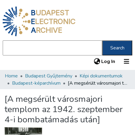
B
UDAPEST
E
LECTRONIC
A
RCHIVE
Search
(current
Log In
Home
Budapest Gyűjtemény
Képi dokumentumok
Communities & Collections
Budapest-képarchívum
[A megsérült városmajori templom az 1942. szeptember 4-i bombatámadás után]
All of DSpace
[A megsérült városmajori
Statistics
templom az 1942. szeptember
About us
4-i bombatámadás után]