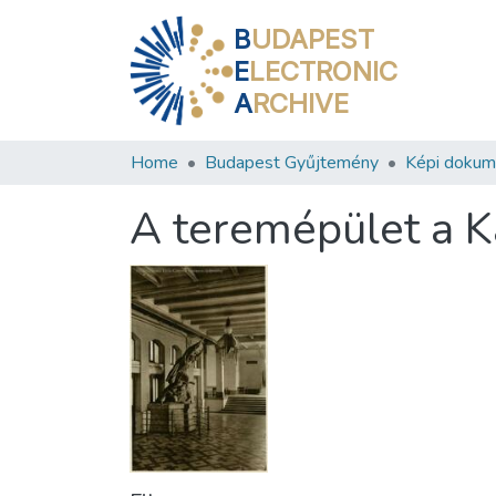
B
UDAPEST
E
LECTRONIC
A
RCHIVE
Home
Budapest Gyűjtemény
Képi doku
A teremépület a K