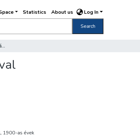
DSpace
Statistics
About us
Log In
Search
A teremépület a Kapisztrán-szobor mintájával
val
l
,
1900-as évek