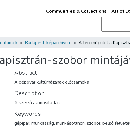
Communities & Collections
All of 
mentumok
Budapest-képarchívum
apisztrán-szobor mintájá
Abstract
A gépgyár kultúrházának előcsarnoka
Description
A szerző azonosítatlan
Keywords
gépipar
,
munkásság
,
munkásotthon
,
szobor
,
belső felvéte