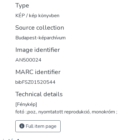
Type
KÉP / kép könyvben
Source collection
Budapest-képarchívum
Image identifier
AN500024
MARC identifier
bibFSZ01520544
Technical details
[Fénykép]
fotó :,poz., nyomtatott reprodukció, monokróm ;
Full item page