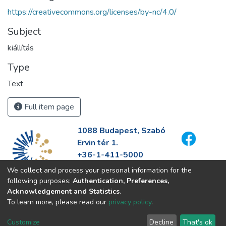
https://creativecommons.org/licenses/by-nc/4.0/
Subject
kiállítás
Type
Text
Full item page
1088 Budapest, Szabó
Ervin tér 1.
+36-1-411-5000
info@fszek.hu
We collect and process your personal information for the
https://fszek.hu
following purposes:
Authentication, Preferences,
Acknowledgement and Statistics
.
To learn more, please read our
privacy policy
.
Customize
Decline
That's ok