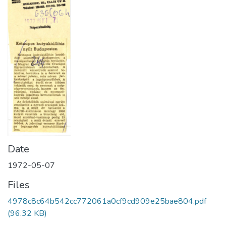
Date
1972-05-07
Files
4978c8c64b542cc772061a0cf9cd909e25bae804.pdf
(96.32 KB)