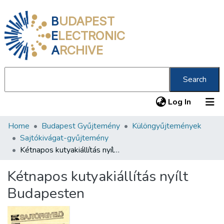
B
UDAPEST
E
LECTRONIC
A
RCHIVE
Search
(current
Log In
Home
Budapest Gyűjtemény
Különgyűjtemények
Communities & Collections
Sajtókivágat-gyűjtemény
All of DSpace
Kétnapos kutyakiállítás nyílt Budapesten
Statistics
Kétnapos kutyakiállítás nyílt
About us
Budapesten