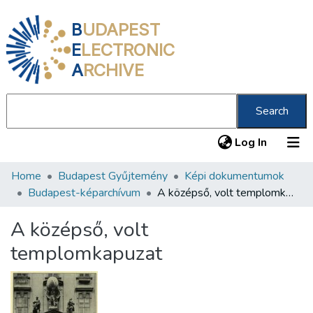
B
UDAPEST
E
LECTRONIC
A
RCHIVE
Search
(current
Log In
Home
Budapest Gyűjtemény
Képi dokumentumok
Communities & Collections
Budapest-képarchívum
A középső, volt templomkapuzat
All of DSpace
A középső, volt
Statistics
templomkapuzat
About us