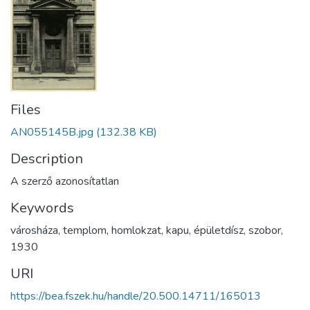
Files
AN055145B.jpg
(132.38 KB)
Description
A szerző azonosítatlan
Keywords
városháza
,
templom
,
homlokzat
,
kapu
,
épületdísz
,
szobor
,
1930
URI
https://bea.fszek.hu/handle/20.500.14711/165013