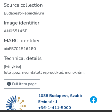
Source collection
Budapest-képarchívum
Image identifier
AN055145B
MARC identifier
bibFSZ01516180
Technical details
[Fénykép]
fotó :,poz., nyomtatott reprodukció, monokróm ;
Full item page
1088 Budapest, Szabó
Ervin tér 1.
+36-1-411-5000