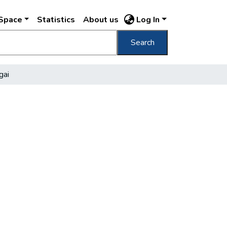
DSpace
Statistics
About us
Log In
Search
gai