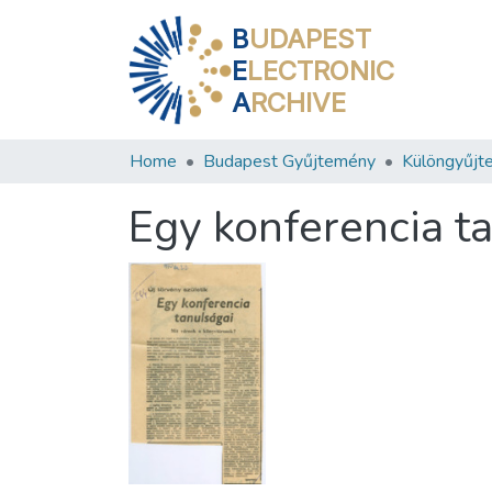
B
UDAPEST
E
LECTRONIC
A
RCHIVE
Home
Budapest Gyűjtemény
Különgyűjt
Egy konferencia t