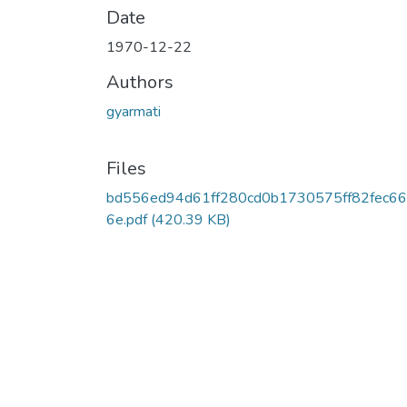
Date
1970-12-22
Authors
gyarmati
Files
bd556ed94d61ff280cd0b1730575ff82fec6
6e.pdf
(420.39 KB)