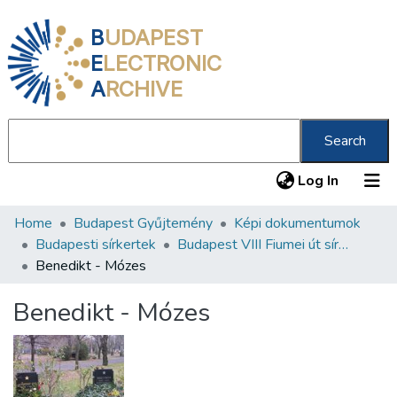
B
UDAPEST
E
LECTRONIC
A
RCHIVE
Search
(current
Log In
Home
Budapest Gyűjtemény
Képi dokumentumok
Communities & Collections
Budapesti sírkertek
Budapest VIII Fiumei út sírkert 4. rész
All of DSpace
Benedikt - Mózes
Statistics
Benedikt - Mózes
About us