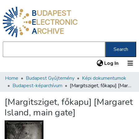
B
UDAPEST
E
LECTRONIC
A
RCHIVE
Search
(current
Log In
Home
Budapest Gyűjtemény
Képi dokumentumok
Communities & Collections
Budapest-képarchívum
[Margitsziget, főkapu] [Margaret Island, main gate]
All of DSpace
[Margitsziget, főkapu] [Margaret
Statistics
Island, main gate]
About us