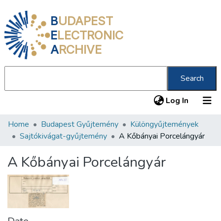
B
UDAPEST
E
LECTRONIC
A
RCHIVE
Search
(current
Log In
Home
Budapest Gyűjtemény
Különgyűjtemények
Communities & Collections
Sajtókivágat-gyűjtemény
A Kőbányai Porcelángyár
All of DSpace
A Kőbányai Porcelángyár
Statistics
About us