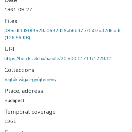
Date
1961-09-27
Files
095cdf4d90f8528a0682d29ab6b47e7fa07b32d6.pdf
(126.56 KB)
URI
https://bea.fszek.hu/handle/20.500.14711/122832
Collections
Sajtókivágat-gyűjtemény
Place, address
Budapest
Temporal coverage
1961