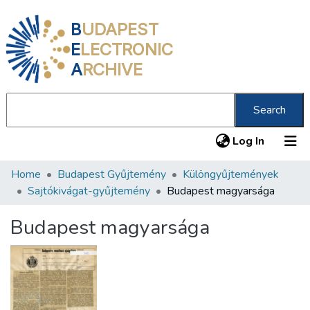
B
UDAPEST
E
LECTRONIC
A
RCHIVE
Search
(current
Log In
Home
Budapest Gyűjtemény
Különgyűjtemények
Communities & Collections
Sajtókivágat-gyűjtemény
Budapest magyarsága
All of DSpace
Budapest magyarsága
Statistics
About us