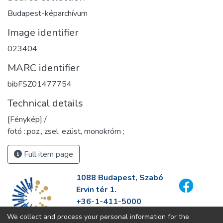
Budapest-képarchívum
Image identifier
023404
MARC identifier
bibFSZ01477754
Technical details
[Fénykép] /
fotó :,poz., zsel. ezüst, monokróm ;
Full item page
1088 Budapest, Szabó
Ervin tér 1.
+36-1-411-5000
info@fszek.hu
We collect and process your personal information for the