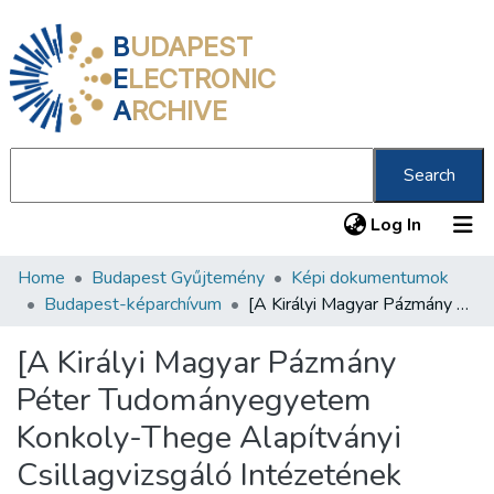
B
UDAPEST
E
LECTRONIC
A
RCHIVE
Search
(current
Log In
Home
Budapest Gyűjtemény
Képi dokumentumok
Communities & Collections
Budapest-képarchívum
[A Királyi Magyar Pázmány Péter Tudományegyetem Konkoly-Thege Alapítványi Csillagvizsgáló Intézetének épülete]
All of DSpace
[A Királyi Magyar Pázmány
Statistics
Péter Tudományegyetem
About us
Konkoly-Thege Alapítványi
Csillagvizsgáló Intézetének