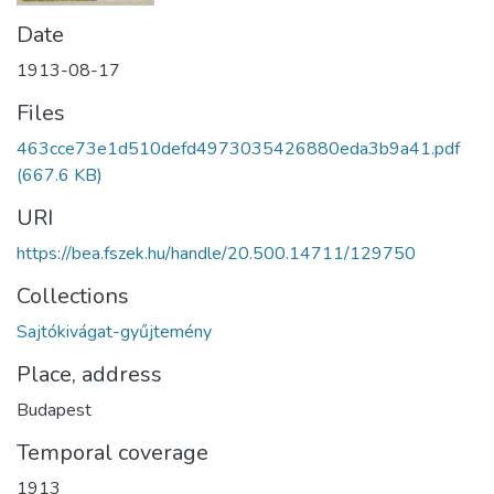
Date
1913-08-17
Files
463cce73e1d510defd4973035426880eda3b9a41.pdf
(667.6 KB)
URI
https://bea.fszek.hu/handle/20.500.14711/129750
Collections
Sajtókivágat-gyűjtemény
Place, address
Budapest
Temporal coverage
1913