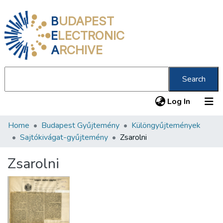
B
UDAPEST
E
LECTRONIC
A
RCHIVE
Search
(current
Log In
Home
Budapest Gyűjtemény
Különgyűjtemények
Communities & Collections
Sajtókivágat-gyűjtemény
Zsarolni
All of DSpace
Zsarolni
Statistics
About us