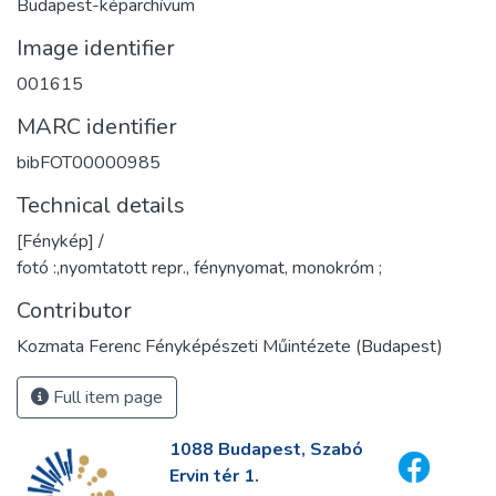
Budapest-képarchívum
Image identifier
001615
MARC identifier
bibFOT00000985
Technical details
[Fénykép] /
fotó :,nyomtatott repr., fénynyomat, monokróm ;
Contributor
Kozmata Ferenc Fényképészeti Műintézete (Budapest)
Full item page
1088 Budapest, Szabó
Ervin tér 1.