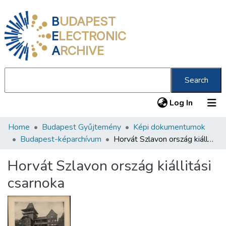
B
UDAPEST
E
LECTRONIC
A
RCHIVE
Search
(current
Log In
Home
Budapest Gyűjtemény
Képi dokumentumok
Communities & Collections
Budapest-képarchívum
Horvát Szlavon ország kiállitási csarnoka
All of DSpace
Horvát Szlavon ország kiállitási
Statistics
csarnoka
About us