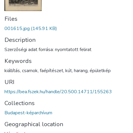
Files
001615.jpg
(145.91 KB)
Description
Szerzőségi adat forrása: nyomtatott felirat
Keywords
kiállítás
,
csarnok
,
faépítészet
,
kút
,
harang
,
épületkép
URI
https://bea.fszek.hu/handle/20.500.14711/155263
Collections
Budapest-képarchívum
Geographical location