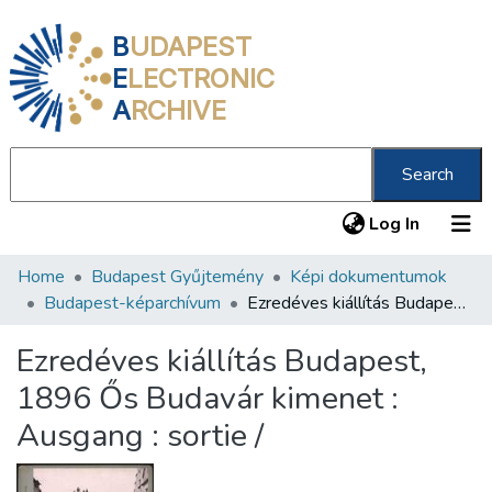
B
UDAPEST
E
LECTRONIC
A
RCHIVE
Search
(current
Log In
Home
Budapest Gyűjtemény
Képi dokumentumok
Communities & Collections
Budapest-képarchívum
Ezredéves kiállítás Budapest, 1896 Ős Budavár kimenet : Ausgang : sortie /
All of DSpace
Ezredéves kiállítás Budapest,
Statistics
1896 Ős Budavár kimenet :
About us
Ausgang : sortie /