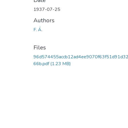
Date
1937-07-25
Authors
F. Á.
Files
96d574455accb12ad4ee9070f63f51d91d3
66b.pdf
(1.23 MB)