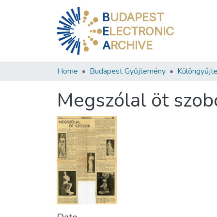
B
UDAPEST
E
LECTRONIC
A
RCHIVE
Home
Budapest Gyűjtemény
Különgyűjt
Megszólal öt szobo