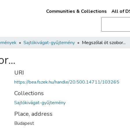
Communities & Collections
All of 
emények
Sajtókivágat-gyűjtemény
Megszólal öt szobor...
r...
URI
https://bea.fszek.hu/handle/20.500.14711/103265
Collections
Sajtókivágat-gyűjtemény
Place, address
Budapest