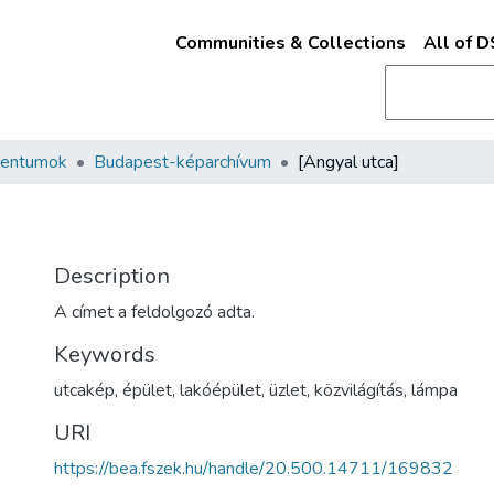
Communities & Collections
All of 
mentumok
Budapest-képarchívum
[Angyal utca]
Description
A címet a feldolgozó adta.
Keywords
utcakép
,
épület
,
lakóépület
,
üzlet
,
közvilágítás
,
lámpa
URI
https://bea.fszek.hu/handle/20.500.14711/169832