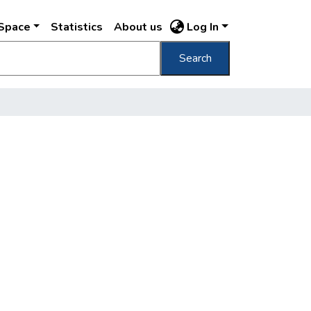
DSpace
Statistics
About us
Log In
Search