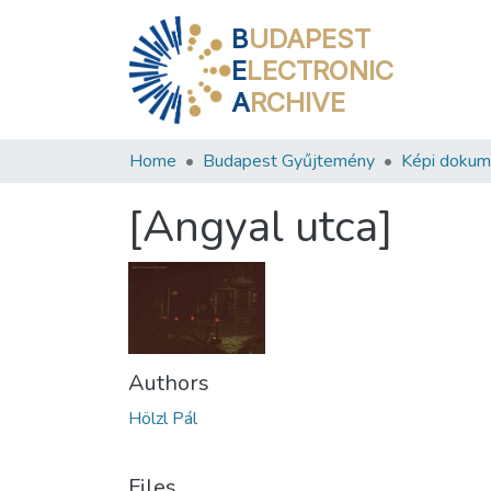
B
UDAPEST
E
LECTRONIC
A
RCHIVE
Home
Budapest Gyűjtemény
Képi doku
[Angyal utca]
Authors
Hölzl Pál
Files