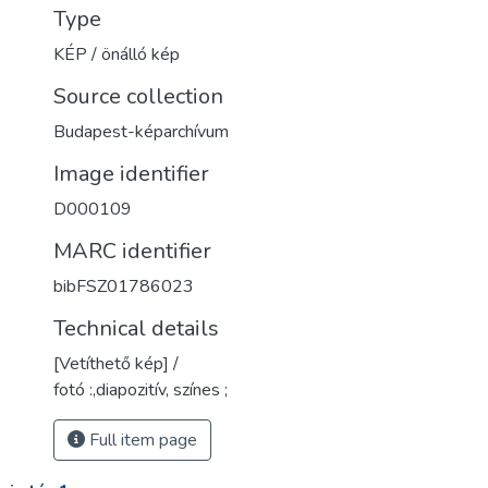
Type
KÉP / önálló kép
Source collection
Budapest-képarchívum
Image identifier
D000109
MARC identifier
bibFSZ01786023
Technical details
[Vetíthető kép] /
fotó :,diapozitív, színes ;
Full item page