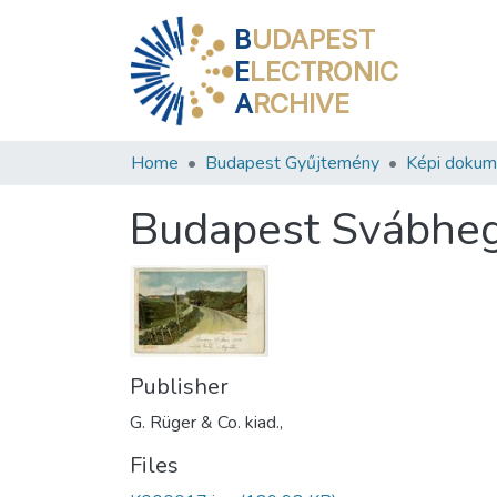
B
UDAPEST
E
LECTRONIC
A
RCHIVE
Home
Budapest Gyűjtemény
Képi doku
Budapest Svábhe
Publisher
G. Rüger & Co. kiad.,
Files