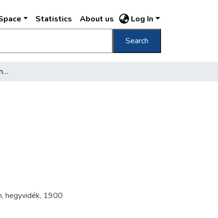
DSpace
Statistics
About us
Log In
Search
Budapest Svábhegy = Schwabenberg
n
,
hegyvidék
,
1900