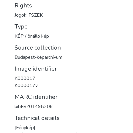
Rights
Jogok: FSZEK
Type
KÉP / önálló kép
Source collection
Budapest-képarchívum
Image identifier
K000017
K000017v
MARC identifier
bibFSZ01498206
Technical details
[Fénykép] :