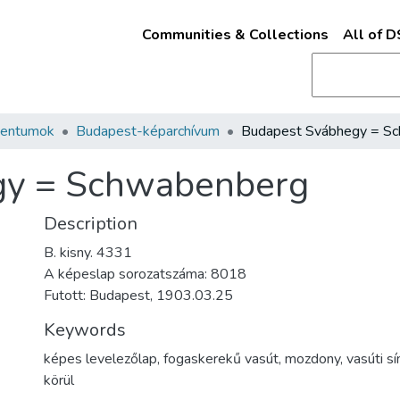
Communities & Collections
All of 
mentumok
Budapest-képarchívum
gy = Schwabenberg
Description
B. kisny. 4331
A képeslap sorozatszáma: 8018
Futott: Budapest, 1903.03.25
Keywords
képes levelezőlap
,
fogaskerekű vasút
,
mozdony
,
vasúti sí
körül