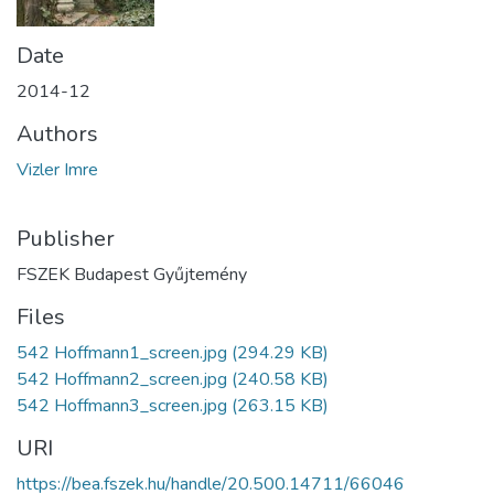
Date
2014-12
Authors
Vizler Imre
Publisher
FSZEK Budapest Gyűjtemény
Files
542 Hoffmann1_screen.jpg
(294.29 KB)
542 Hoffmann2_screen.jpg
(240.58 KB)
542 Hoffmann3_screen.jpg
(263.15 KB)
URI
https://bea.fszek.hu/handle/20.500.14711/66046