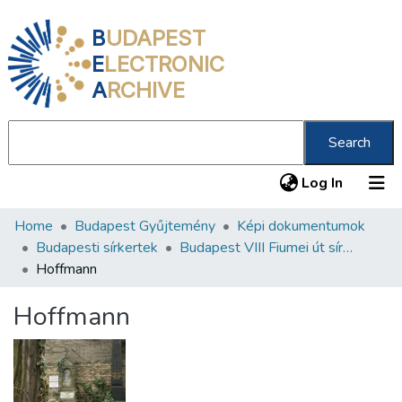
B
UDAPEST
E
LECTRONIC
A
RCHIVE
Search
(current
Log In
Home
Budapest Gyűjtemény
Képi dokumentumok
Communities & Collections
Budapesti sírkertek
Budapest VIII Fiumei út sírkert 3. rész
All of DSpace
Hoffmann
Statistics
Hoffmann
About us