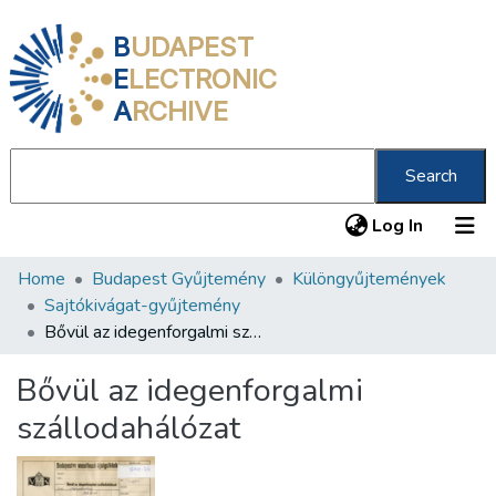
B
UDAPEST
E
LECTRONIC
A
RCHIVE
Search
(current
Log In
Home
Budapest Gyűjtemény
Különgyűjtemények
Communities & Collections
Sajtókivágat-gyűjtemény
All of DSpace
Bővül az idegenforgalmi szállodahálózat
Statistics
Bővül az idegenforgalmi
About us
szállodahálózat