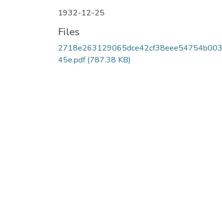
1932-12-25
Files
2718e263129065dce42cf38eee54754b003
45e.pdf
(787.38 KB)