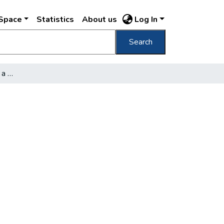
DSpace
Statistics
About us
Log In
Search
A száz év előtti Pesttől a mai Budapestig