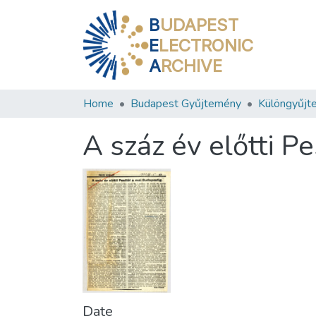
B
UDAPEST
E
LECTRONIC
A
RCHIVE
Home
Budapest Gyűjtemény
Különgyűjt
A száz év előtti P
Date