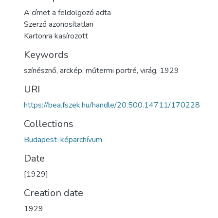
A címet a feldolgozó adta
Szerző azonosítatlan
Kartonra kasírozott
Keywords
színésznő
,
arckép
,
műtermi portré
,
virág
,
1929
URI
https://bea.fszek.hu/handle/20.500.14711/170228
Collections
Budapest-képarchívum
Date
[1929]
Creation date
1929