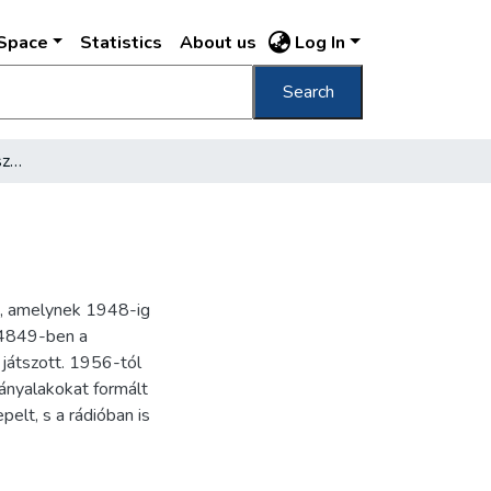
DSpace
Statistics
About us
Log In
Search
[Eőry Kató (Simkó Erzsi) színésznő arcképe]
e, amelynek 1948-ig
194849-ben a
játszott. 1956-tól
eányalakokat formált
elt, s a rádióban is