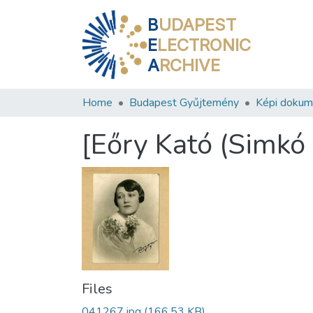
B
UDAPEST
E
LECTRONIC
A
RCHIVE
Home
Budapest Gyűjtemény
Képi doku
[Eőry Kató (Simkó 
Files
041267.jpg
(166.53 KB)