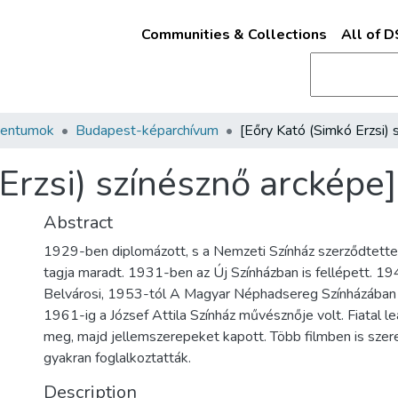
Communities & Collections
All of 
mentumok
Budapest-képarchívum
Erzsi) színésznő arcképe]
Abstract
1929-ben diplomázott, s a Nemzeti Színház szerződtett
tagja maradt. 1931-ben az Új Színházban is fellépett. 
Belvárosi, 1953-tól A Magyar Néphadsereg Színházában 
1961-ig a József Attila Színház művésznője volt. Fiatal l
meg, majd jellemszerepeket kapott. Több filmben is szerep
gyakran foglalkoztatták.
Description