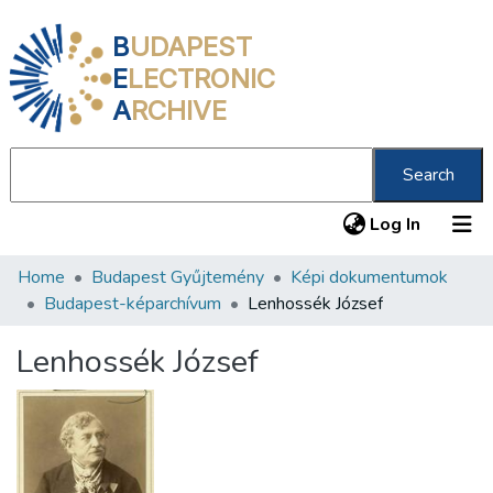
B
UDAPEST
E
LECTRONIC
A
RCHIVE
Search
(current
Log In
Home
Budapest Gyűjtemény
Képi dokumentumok
Communities & Collections
Budapest-képarchívum
Lenhossék József
All of DSpace
Lenhossék József
Statistics
About us