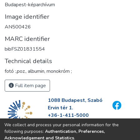
Budapest-képarchívum
Image identifier
AN500426
MARC identifier
bibFSZ01831554
Technical details
fotó :,poz., albumin, monokróm ;
Full item page
1088 Budapest, Szabó
Ervin tér 1.
+36-1-411-5000
info@fszek.hu
We collect and process your personal information for the
https://fszek.hu
following purposes:
Authentication, Preferences,
Acknowledgement and Statistics
.