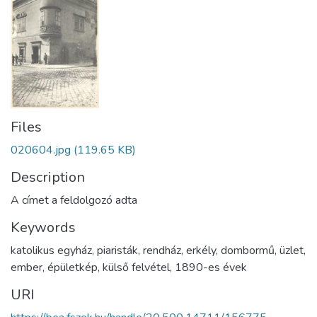
Files
020604.jpg
(119.65 KB)
Description
A címet a feldolgozó adta
Keywords
katolikus egyház
,
piaristák
,
rendház
,
erkély
,
dombormű
,
üzlet
,
ember
,
épületkép
,
külső felvétel
,
1890-es évek
URI