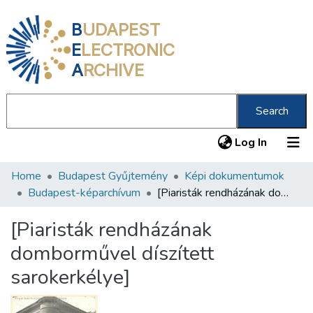
B
UDAPEST
E
LECTRONIC
A
RCHIVE
Search
(current
Log In
Home
Budapest Gyűjtemény
Képi dokumentumok
Communities & Collections
Budapest-képarchívum
[Piaristák rendházának domborművel díszített sarokerkélye]
All of DSpace
[Piaristák rendházának
Statistics
domborművel díszített
About us
sarokerkélye]