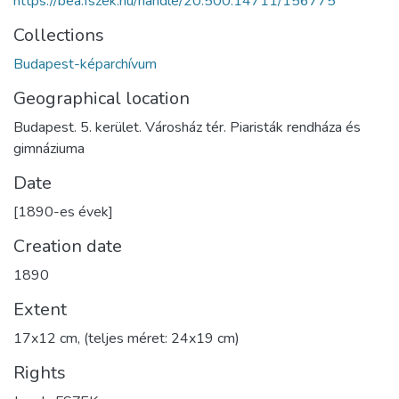
https://bea.fszek.hu/handle/20.500.14711/156775
Collections
Budapest-képarchívum
Geographical location
Budapest. 5. kerület. Városház tér. Piaristák rendháza és
gimnáziuma
Date
[1890-es évek]
Creation date
1890
Extent
17x12 cm, (teljes méret: 24x19 cm)
Rights