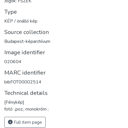
Jogok: FSZEK
Type
KÉP / önálló kép
Source collection
Budapest-képarchívum
Image identifier
020604
MARC identifier
bibFOT00002514
Technical details
[Fénykép]
fotó :,poz., monokróm ;
Full item page