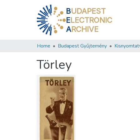
B
UDAPEST
E
LECTRONIC
A
RCHIVE
Home
Budapest Gyűjtemény
Kisnyomtat
Törley