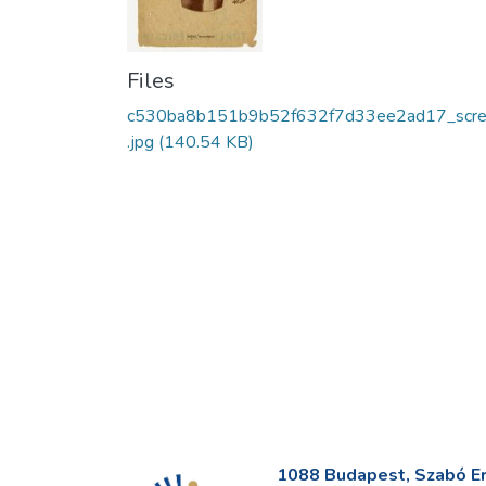
Files
c530ba8b151b9b52f632f7d33ee2ad17_scr
.jpg
(140.54 KB)
1088 Budapest, Szabó Erv