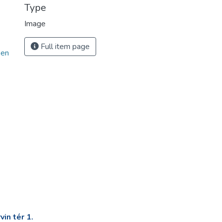
Type
Image
Full item page
een
in tér 1.