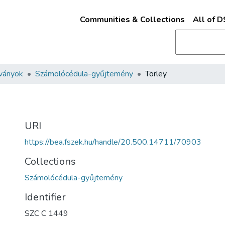
Communities & Collections
All of 
ványok
Számolócédula-gyűjtemény
Törley
URI
https://bea.fszek.hu/handle/20.500.14711/70903
Collections
Számolócédula-gyűjtemény
Identifier
SZC C 1449