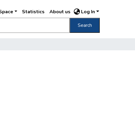
DSpace
Statistics
About us
Log In
Search