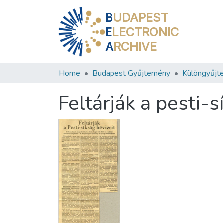
B
UDAPEST
E
LECTRONIC
A
RCHIVE
Home
Budapest Gyűjtemény
Különgyűjt
Feltárják a pesti-s