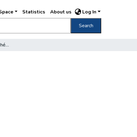
DSpace
Statistics
About us
Log In
Search
Feltárják a pesti-síkság hévizeit