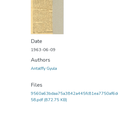
Date
1963-06-09
Authors
Antalffy Gyula
Files
9560a63bdaa75a3842a445fc81ea7750af6d
58.pdf
(872.75 KB)