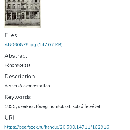
Files
AN060878.jpg
(147.07 KB)
Abstract
Főhomlokzat
Description
A szerző azonosítatlan
Keywords
1899
,
szerkesztőség
,
homlokzat
,
külső felvétel
URI
https://bea.fszek.hu/handle/20.500.14711/162916