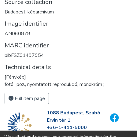
Source collection
Budapest-képarchívum
Image identifier
AN060878
MARC identifier
bibFSZ01497954
Technical details
[Fénykép]
fotó :,poz., nyomtatott reprodukció, monokróm ;
Full item page
1088 Budapest, Szabó
Ervin tér 1.
+36-1-411-5000
info@fszek.hu
We collect and process your personal information for the