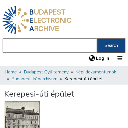
B
UDAPEST
E
LECTRONIC
A
RCHIVE
Search
(current
Log In
Home
Budapest Gyűjtemény
Képi dokumentumok
Communities & Collections
Budapest-képarchívum
Kerepesi-úti épület
All of DSpace
Kerepesi-úti épület
Statistics
About us