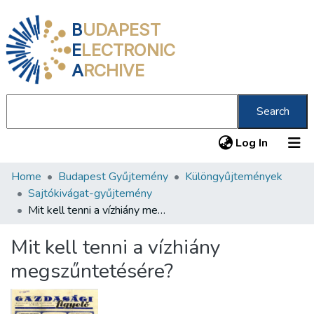
B
UDAPEST
E
LECTRONIC
A
RCHIVE
Search
(current
Log In
Home
Budapest Gyűjtemény
Különgyűjtemények
Communities & Collections
Sajtókivágat-gyűjtemény
All of DSpace
Mit kell tenni a vízhiány megszűntetésére?
Statistics
Mit kell tenni a vízhiány
About us
megszűntetésére?