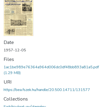
Date
1957-12-05
Files
1ac1be989e76364a964d006dc0df48bb893a81a5.pdf
(1.29 MB)
URI
https://bea.fszek.hu/handle/20.500.14711/131577
Collections
Sajtókivágat-gyűjtemény