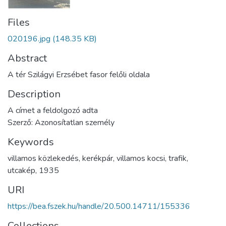
Files
020196.jpg
(148.35 KB)
Abstract
A tér Szilágyi Erzsébet fasor felőli oldala
Description
A címet a feldolgozó adta
Szerző: Azonosítatlan személy
Keywords
villamos közlekedés
,
kerékpár
,
villamos kocsi
,
trafik
,
utcakép
,
1935
URI
https://bea.fszek.hu/handle/20.500.14711/155336
Collections