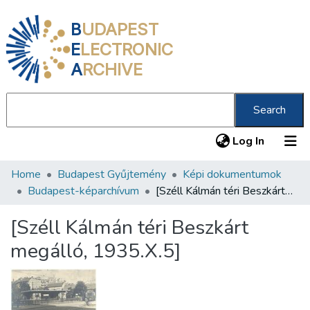
B
UDAPEST
E
LECTRONIC
A
RCHIVE
Search
(current
Log In
Home
Budapest Gyűjtemény
Képi dokumentumok
Communities & Collections
Budapest-képarchívum
[Széll Kálmán téri Beszkárt megálló, 1935.X.5]
All of DSpace
[Széll Kálmán téri Beszkárt
Statistics
megálló, 1935.X.5]
About us