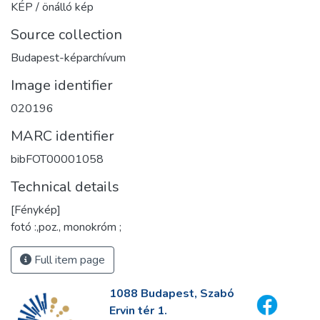
KÉP / önálló kép
Source collection
Budapest-képarchívum
Image identifier
020196
MARC identifier
bibFOT00001058
Technical details
[Fénykép]
fotó :,poz., monokróm ;
Full item page
1088 Budapest, Szabó
Ervin tér 1.