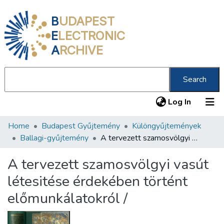
B
UDAPEST
E
LECTRONIC
A
RCHIVE
Search
(current
Log In
Home
Budapest Gyűjtemény
Különgyűjtemények
Communities & Collections
Ballagi-gyűjtemény
A tervezett szamosvölgyi vasút létesitése érdekében történt előmunkálatokról /
All of DSpace
A tervezett szamosvölgyi vasút
Statistics
létesitése érdekében történt
About us
előmunkálatokról /