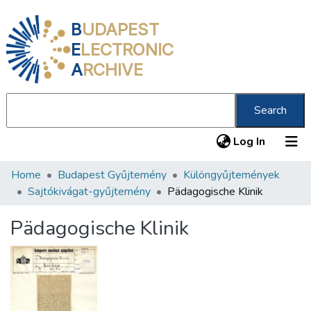
B
UDAPEST
E
LECTRONIC
A
RCHIVE
Search
(current
Log In
Home
Budapest Gyűjtemény
Különgyűjtemények
Communities & Collections
Sajtókivágat-gyűjtemény
Pädagogische Klinik
All of DSpace
Pädagogische Klinik
Statistics
About us