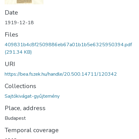
Date
1919-12-18
Files
409831b4c8f2509886eb67a01b1b5e6325950394.pdf
(291.34 KB)
URI
https://bea.fszek.hu/handle/20.500.14711/120342
Collections
Sajtókivágat-gyűjtemény
Place, address
Budapest
Temporal coverage