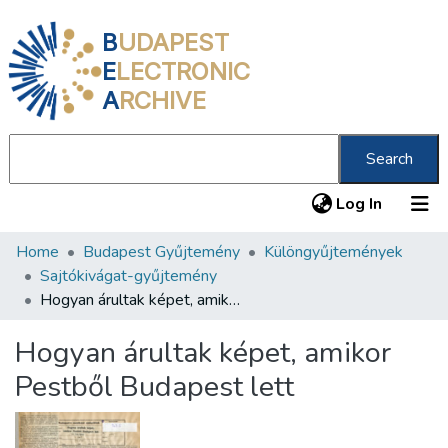
B
UDAPEST
E
LECTRONIC
A
RCHIVE
Search
(current
Log In
Home
Budapest Gyűjtemény
Különgyűjtemények
Communities & Collections
Sajtókivágat-gyűjtemény
All of DSpace
Hogyan árultak képet, amikor Pestből Budapest lett
Statistics
Hogyan árultak képet, amikor
About us
Pestből Budapest lett