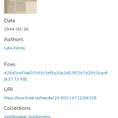
Date
1944-02-26
Authors
Lyka Károly
Files
42840cef3ab03949c3ef9a10e3d52f01e7d2991b.pdf
(637.72 KB)
URI
https://bea.fszek.hu/handle/20.500.14711/96328
Collections
Sajtókivágat-gyűjtemény