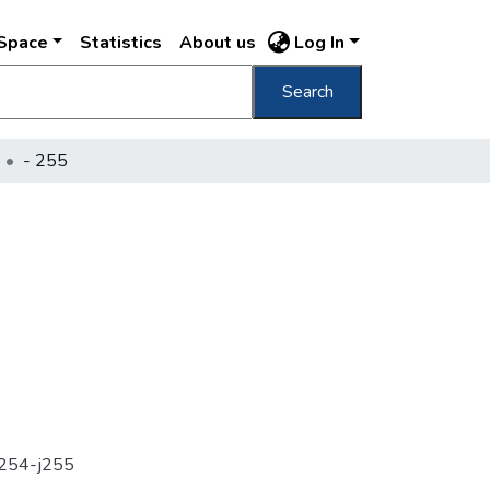
DSpace
Statistics
About us
Log In
Search
- 255
l j254-j255