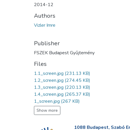
2014-12
Authors
Vizler Imre
Publisher
FSZEK Budapest Gyűjtemény
Files
1.1_screen.jpg
(231.13 KB)
1.2_screen.jpg
(274.45 KB)
1.3_screen.jpg
(220.13 KB)
1.4_screen.jpg
(265.37 KB)
1_screen.jpg
(267 KB)
Show more
1088 Budapest, Szabó Erv