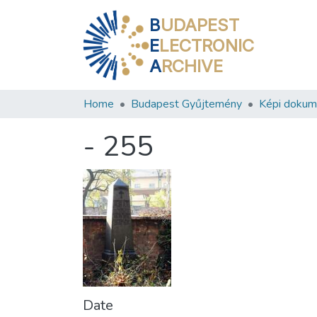
B
UDAPEST
E
LECTRONIC
A
RCHIVE
Home
Budapest Gyűjtemény
Képi doku
- 255
Date