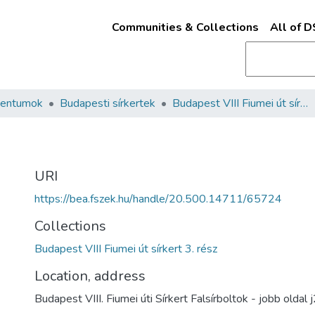
Communities & Collections
All of 
mentumok
Budapesti sírkertek
Budapest VIII Fiumei út sírkert 3. rész
URI
https://bea.fszek.hu/handle/20.500.14711/65724
Collections
Budapest VIII Fiumei út sírkert 3. rész
Location, address
Budapest VIII. Fiumei úti Sírkert Falsírboltok - jobb olda