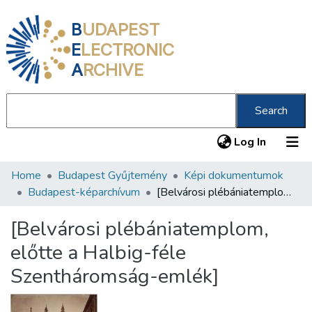
B
UDAPEST
E
LECTRONIC
A
RCHIVE
Search
(current
Log In
Home
Budapest Gyűjtemény
Képi dokumentumok
Communities & Collections
Budapest-képarchívum
[Belvárosi plébániatemplom, előtte a Halbig-féle Szentháromság-emlék]
All of DSpace
[Belvárosi plébániatemplom,
Statistics
előtte a Halbig-féle
About us
Szentháromság-emlék]