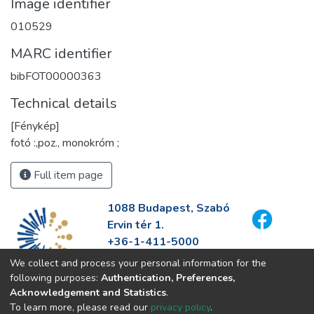
Image identifier
010529
MARC identifier
bibFOT00000363
Technical details
[Fénykép]
fotó :,poz., monokróm ;
Full item page
1088 Budapest, Szabó
Ervin tér 1.
+36-1-411-5000
info@fszek.hu
We collect and process your personal information for the
https://fszek.hu
following purposes:
Authentication, Preferences,
Acknowledgement and Statistics
.
To learn more, please read our
privacy policy
.