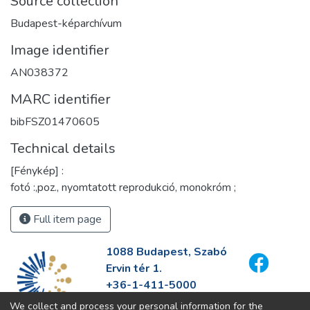
Source collection
Budapest-képarchívum
Image identifier
AN038372
MARC identifier
bibFSZ01470605
Technical details
[Fénykép] :
fotó :,poz., nyomtatott reprodukció, monokróm ;
Full item page
1088 Budapest, Szabó
Ervin tér 1.
+36-1-411-5000
info@fszek.hu
We collect and process your personal information for the