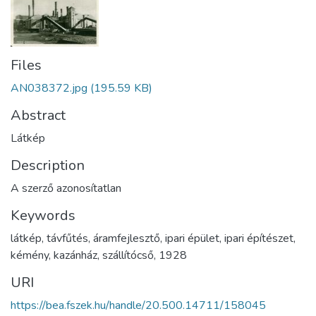
Files
AN038372.jpg
(195.59 KB)
Abstract
Látkép
Description
A szerző azonosítatlan
Keywords
látkép
,
távfűtés
,
áramfejlesztő
,
ipari épület
,
ipari építészet
,
kémény
,
kazánház
,
szállítócső
,
1928
URI
https://bea.fszek.hu/handle/20.500.14711/158045