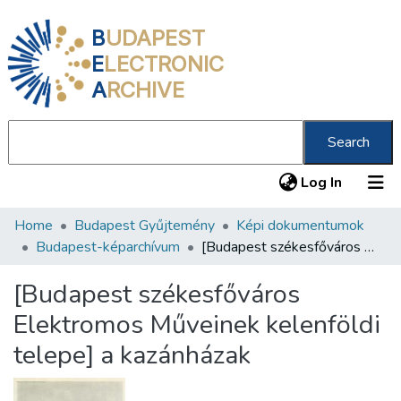
B
UDAPEST
E
LECTRONIC
A
RCHIVE
Search
(current
Log In
Home
Budapest Gyűjtemény
Képi dokumentumok
Communities & Collections
Budapest-képarchívum
[Budapest székesfőváros Elektromos Műveinek kelenföldi telepe] a kazánházak
All of DSpace
[Budapest székesfőváros
Statistics
Elektromos Műveinek kelenföldi
About us
telepe] a kazánházak