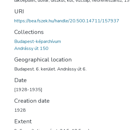
lakóépület
,
udvar
,
díszkút
,
kút
,
vízcsap
,
neoreneszánsz
,
19
URI
https://bea.fszek.hu/handle/20.500.14711/157937
Collections
Budapest-képarchívum
Andrássy út 150
Geographical location
Budapest. 6. kerület. Andrássy út 6.
Date
[1928-1935]
Creation date
1928
Extent