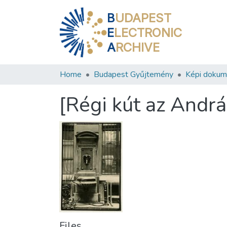
B
UDAPEST
E
LECTRONIC
A
RCHIVE
Home
Budapest Gyűjtemény
Képi doku
[Régi kút az Andrá
Files