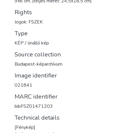
9x6 cm, (teljes méret: 24,5x18,5 cm)
Rights
Jogok: FSZEK
Type
KÉP / önálló kép
Source collection
Budapest-képarchívum
Image identifier
021841
MARC identifier
bibFSZ01471203
Technical details
[Fénykép]