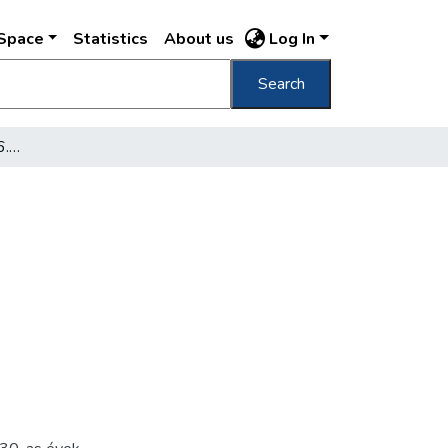
DSpace
Statistics
About us
Log In
Search
[Régi kút az Andrássy út 6. udvarán]