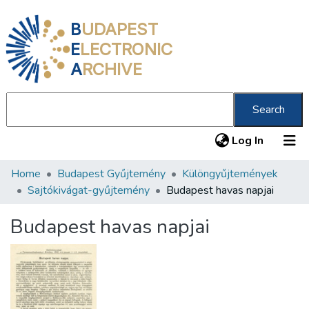
B
UDAPEST
E
LECTRONIC
A
RCHIVE
Search
(current
Log In
Home
Budapest Gyűjtemény
Különgyűjtemények
Communities & Collections
Sajtókivágat-gyűjtemény
Budapest havas napjai
All of DSpace
Budapest havas napjai
Statistics
About us