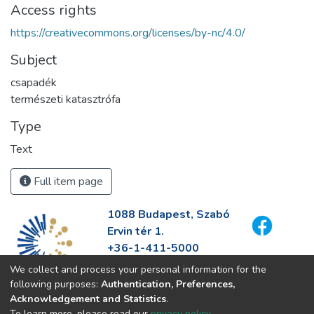
Access rights
https://creativecommons.org/licenses/by-nc/4.0/
Subject
csapadék
természeti katasztrófa
Type
Text
Full item page
1088 Budapest, Szabó
Ervin tér 1.
+36-1-411-5000
info@fszek.hu
We collect and process your personal information for the
https://fszek.hu
following purposes:
Authentication, Preferences,
Acknowledgement and Statistics
.
To learn more, please read our
privacy policy
.