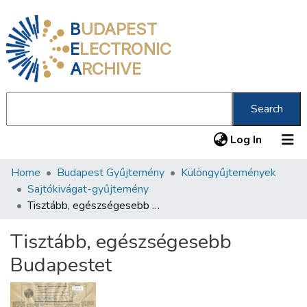
B
UDAPEST
E
LECTRONIC
A
RCHIVE
Search
(current
Log In
Home
Budapest Gyűjtemény
Különgyűjtemények
Communities & Collections
Sajtókivágat-gyűjtemény
All of DSpace
Tisztább, egészségesebb Budapestet
Statistics
Tisztább, egészségesebb
About us
Budapestet