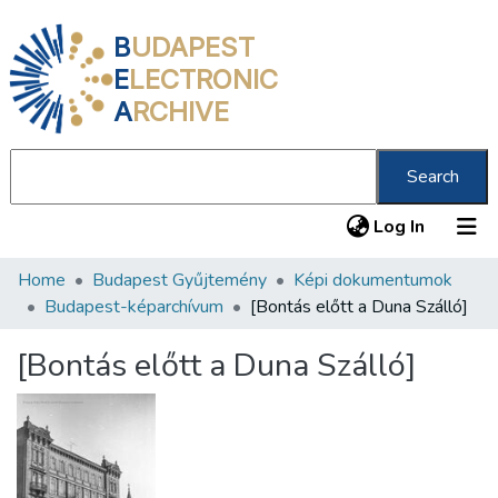
B
UDAPEST
E
LECTRONIC
A
RCHIVE
Search
(current
Log In
Home
Budapest Gyűjtemény
Képi dokumentumok
Communities & Collections
Budapest-képarchívum
[Bontás előtt a Duna Szálló]
All of DSpace
[Bontás előtt a Duna Szálló]
Statistics
About us