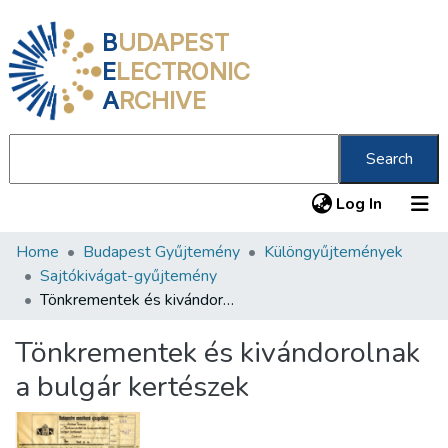
B
UDAPEST
E
LECTRONIC
A
RCHIVE
Search
(current
Log In
Home
Budapest Gyűjtemény
Különgyűjtemények
Communities & Collections
Sajtókivágat-gyűjtemény
All of DSpace
Tönkrementek és kivándorolnak a bulgár kertészek
Statistics
Tönkrementek és kivándorolnak
About us
a bulgár kertészek