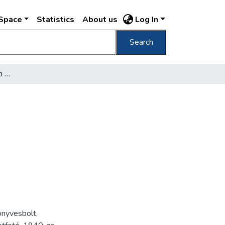
DSpace
Statistics
About us
Log In
Search
[A Corvin tér 3. szám alatti épület]
önyvesbolt
,