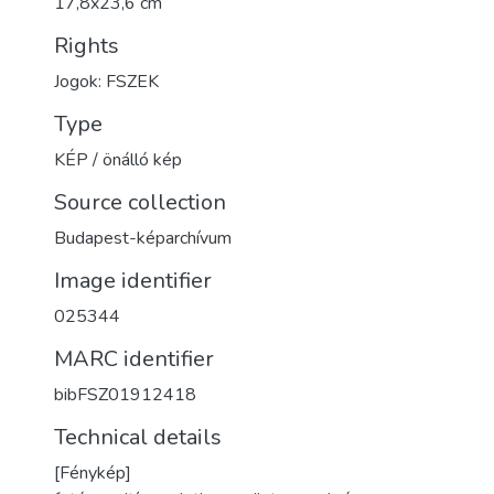
17,8x23,6 cm
Rights
Jogok: FSZEK
Type
KÉP / önálló kép
Source collection
Budapest-képarchívum
Image identifier
025344
MARC identifier
bibFSZ01912418
Technical details
[Fénykép]