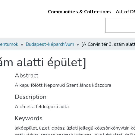
Communities & Collections
All of 
mentumok
Budapest-képarchívum
ám alatti épület]
Abstract
A kapu fölött Nepomuki Szent János kőszobra
Description
A címet a feldolgozó adta
Keywords
lakóépület
,
üzlet
,
cipész
,
üzleti jellegű kölcsönkönyvtár
,
k