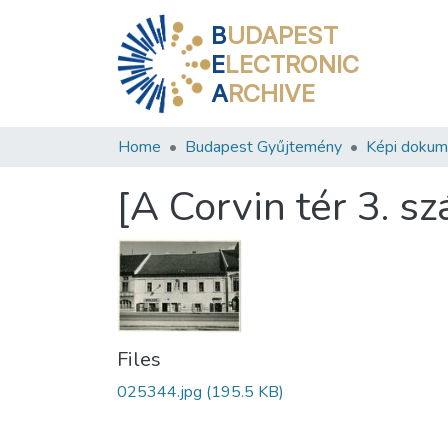
B
UDAPEST
E
LECTRONIC
A
RCHIVE
Home
Budapest Gyűjtemény
Képi doku
[A Corvin tér 3. sz
Files
025344.jpg
(195.5 KB)