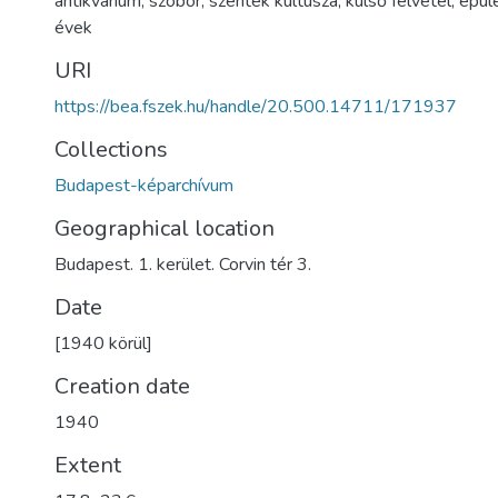
antikvárium
,
szobor
,
szentek kultusza
,
külső felvétel
,
épül
évek
URI
https://bea.fszek.hu/handle/20.500.14711/171937
Collections
Budapest-képarchívum
Geographical location
Budapest. 1. kerület. Corvin tér 3.
Date
[1940 körül]
Creation date
1940
Extent