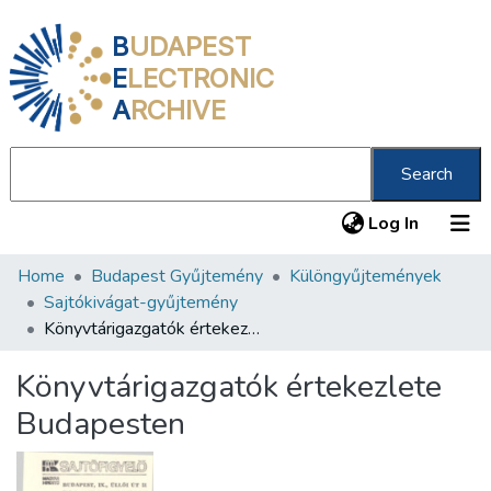
B
UDAPEST
E
LECTRONIC
A
RCHIVE
Search
(current
Log In
Home
Budapest Gyűjtemény
Különgyűjtemények
Communities & Collections
Sajtókivágat-gyűjtemény
All of DSpace
Könyvtárigazgatók értekezlete Budapesten
Statistics
Könyvtárigazgatók értekezlete
About us
Budapesten