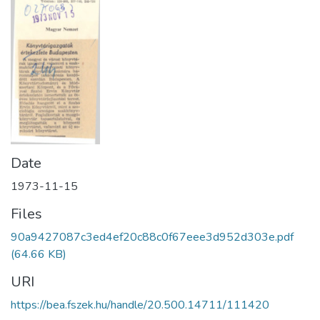
Date
1973-11-15
Files
90a9427087c3ed4ef20c88c0f67eee3d952d303e.pdf
(64.66 KB)
URI
https://bea.fszek.hu/handle/20.500.14711/111420