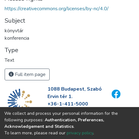
https://creativecommons.org/licenses/by-nc/4.0/
Subject
könyvtár
konferencia
Type
Text
Full item page
1088 Budapest, Szabó
Ervin tér 1.
+36-1-411-5000
info@fszek.hu
We collect and process your personal information for the
https://fszek.hu
following purposes:
Authentication, Preferences,
Acknowledgement and Statistics
.
To learn more, please read our
privacy policy
.