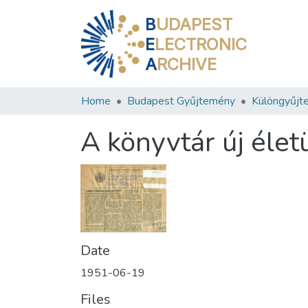
B
UDAPEST
E
LECTRONIC
A
RCHIVE
Home
Budapest Gyűjtemény
Különgyűjt
A könyvtár új éle
Date
1951-06-19
Files