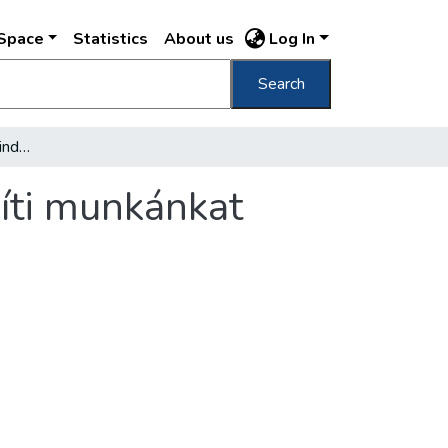
DSpace
Statistics
About us
Log In
Search
A könyvtár új életünk minden területén segíti munkánkat
gíti munkánkat