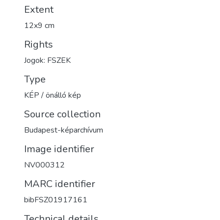
Extent
12x9 cm
Rights
Jogok: FSZEK
Type
KÉP / önálló kép
Source collection
Budapest-képarchívum
Image identifier
NV000312
MARC identifier
bibFSZ01917161
Technical details