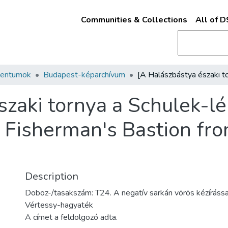
Communities & Collections
All of 
mentumok
Budapest-képarchívum
szaki tornya a Schulek-lé
e Fisherman's Bastion fr
Description
Doboz-/tasakszám: T24. A negatív sarkán vörös kézírássa
Vértessy-hagyaték
A címet a feldolgozó adta.