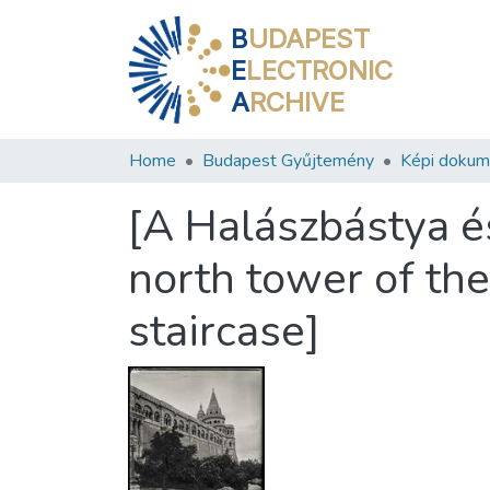
B
UDAPEST
E
LECTRONIC
A
RCHIVE
Home
Budapest Gyűjtemény
Képi doku
[A Halászbástya é
north tower of th
staircase]