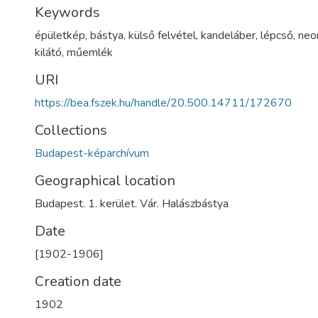
Keywords
épületkép
,
bástya
,
külső felvétel
,
kandeláber
,
lépcső
,
neo
kilátó
,
műemlék
URI
https://bea.fszek.hu/handle/20.500.14711/172670
Collections
Budapest-képarchívum
Geographical location
Budapest. 1. kerület. Vár. Halászbástya
Date
[1902-1906]
Creation date
1902