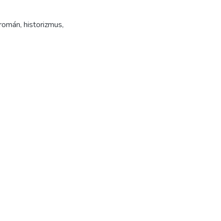
román
,
historizmus
,