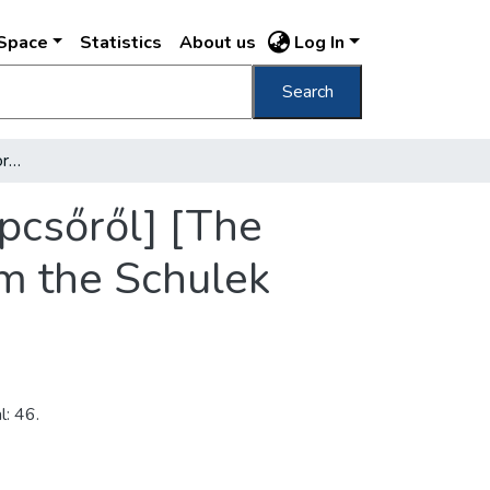
DSpace
Statistics
About us
Log In
Search
[A Halászbástya északi tornya a Schulek-lépcsőről] [The north tower of the Fisherman's Bastion from the Schulek staircase]
pcsőről] [The
om the Schulek
l: 46.