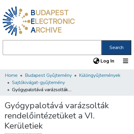
B
UDAPEST
E
LECTRONIC
A
RCHIVE
Search
(current
Log In
Home
Budapest Gyűjtemény
Különgyűjtemények
Communities & Collections
Sajtókivágat-gyűjtemény
All of DSpace
Gyógypalotává varázsolták rendelőintézetüket a VI. Kerületiek
Statistics
Gyógypalotává varázsolták
About us
rendelőintézetüket a VI.
Kerületiek