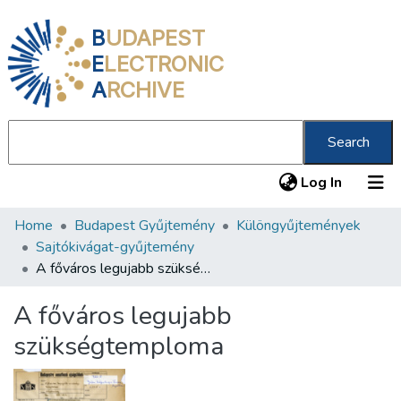
B
UDAPEST
E
LECTRONIC
A
RCHIVE
Search
(current
Log In
Home
Budapest Gyűjtemény
Különgyűjtemények
Communities & Collections
Sajtókivágat-gyűjtemény
All of DSpace
A főváros legujabb szükségtemploma
Statistics
A főváros legujabb
About us
szükségtemploma