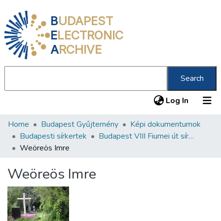
B
UDAPEST
E
LECTRONIC
A
RCHIVE
Search
(current
Log In
Home
Budapest Gyűjtemény
Képi dokumentumok
Communities & Collections
Budapesti sírkertek
Budapest VIII Fiumei út sírkert 1. rész
All of DSpace
Weöreös Imre
Statistics
Weöreös Imre
About us