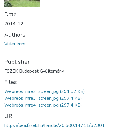
Date
2014-12
Authors
Vizler Imre
Publisher
FSZEK Budapest Gyűjtemény
Files
Weöreös Imre2_screen.jpg
(291.02 KB)
Weöreös Imre3_screen.jpg
(297.4 KB)
Weöreös Imre4_screen.jpg
(297.4 KB)
URI
https://bea.fszek.hu/handle/20.500.14711/62301