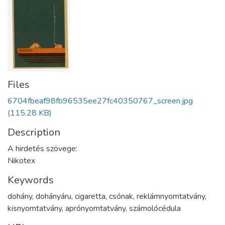
Files
6704fbeaf98fb96535ee27fc40350767_screen.jpg
(115.28 KB)
Description
A hirdetés szövege:
Nikotex
Keywords
dohány
,
dohányáru
,
cigaretta
,
csónak
,
reklámnyomtatvány
,
kisnyomtatvány
,
aprónyomtatvány
,
számolócédula