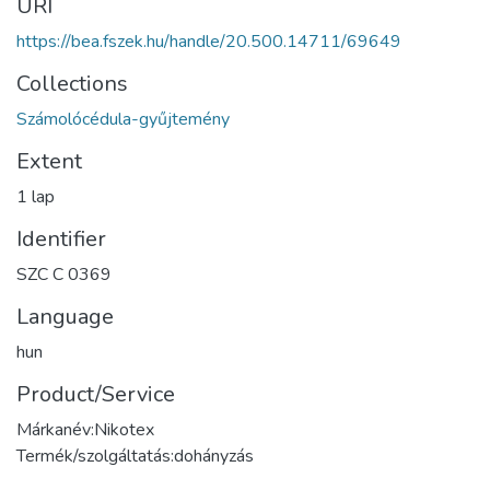
URI
https://bea.fszek.hu/handle/20.500.14711/69649
Collections
Számolócédula-gyűjtemény
Extent
1 lap
Identifier
SZC C 0369
Language
hun
Product/Service
Márkanév:Nikotex
Termék/szolgáltatás:dohányzás