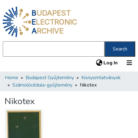
B
UDAPEST
E
LECTRONIC
A
RCHIVE
Search
(current
Log In
Home
Budapest Gyűjtemény
Kisnyomtatványok
Communities & Collections
Számolócédula-gyűjtemény
Nikotex
All of DSpace
Nikotex
Statistics
About us