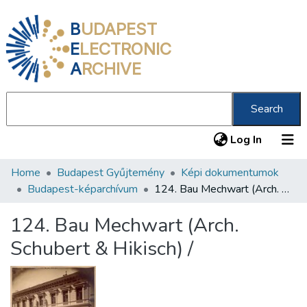
B
UDAPEST
E
LECTRONIC
A
RCHIVE
Search
(current
Log In
Home
Budapest Gyűjtemény
Képi dokumentumok
Communities & Collections
Budapest-képarchívum
124. Bau Mechwart (Arch. Schubert & Hikisch) /
All of DSpace
124. Bau Mechwart (Arch.
Statistics
Schubert & Hikisch) /
About us